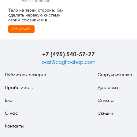
Нет в наличии
Тревожные расстройства, панические атаки
Психодрама
Психология труда и эргономика
Социальная и организационная психология
Тело на твоей стороне. Как
сделать нервную систему
Сказкотерапия
Психофизиология
Учебная литература
своим союзником в
достижении спокойствия
Уведомить
Другие направления психотерапии
Социальная психология
Классический и юнгианский психоанализ
Классический, эриксоновский гипноз и НЛП
+7 (495) 540-57-27
НЛП
post@cogito-shop.com
Публичная оферта
Сотрудничество
Прайс-листы
Доставка
Блог
Оплата
О нас
Скидки
Контакты