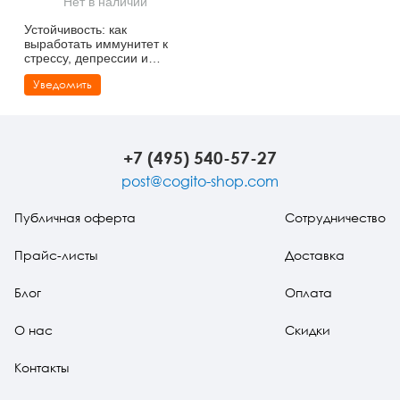
Нет в наличии
Тревожные расстройства, панические атаки
Психодрама
Психология труда и эргономика
Социальная и организационная психология
Устойчивость: как
выработать иммунитет к
Сказкотерапия
Психофизиология
Учебная литература
стрессу, депрессии и
выгоранию
Уведомить
Другие направления психотерапии
Социальная психология
Классический и юнгианский психоанализ
Классический, эриксоновский гипноз и НЛП
+7 (495) 540-57-27
НЛП
post@cogito-shop.com
Публичная оферта
Сотрудничество
Прайс-листы
Доставка
Блог
Оплата
О нас
Скидки
Контакты