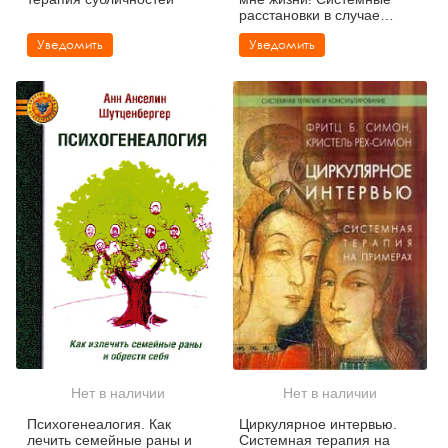
расстановки в случае
тяжелых заболеваний и
Уведомить
Уведомить
устойчивых симптомов.
Нет в наличии
Нет в наличии
Психогенеалогия. Как
Циркулярное интервью.
лечить семейные раны и
Системная терапия на