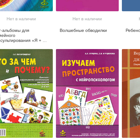
Нет в наличии
Нет в наличии
т-альбомы для
Волшебные обводилки
Ребен
мейного
нсультирования «Я + я
рослый и я + Я
тский»