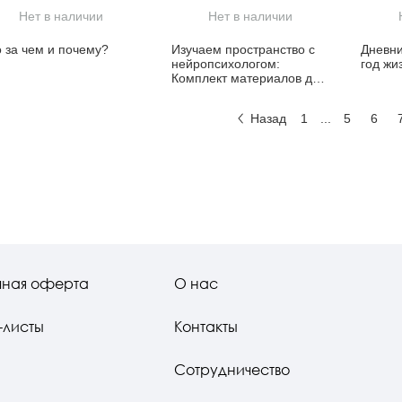
Нет в наличии
Нет в наличии
о за чем и почему?
Изучаем пространство с
Дневни
нейропсихологом:
год жи
Комплект материалов для
работы с детьми старшего
дошкольного и младшего
Назад
1
...
5
6
школьного возраста
чная оферта
О нас
-листы
Контакты
Сотрудничество