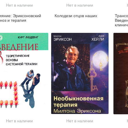
Нет в наличии
Нет в наличии
ияние: Эриксоновский
Колодези отцов наших
Трансо
пноз и терапия
Введен
клинич
Нет в наличии
Нет в наличии