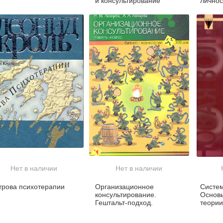
и консультирование
личнос
Нет в наличии
Нет в наличии
трова психотерапии
Организационное
Систем
консультирование.
Основы
Гештальт-подход.
теории