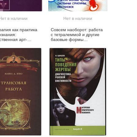
Нет в наличии
Нет в наличии
рапия как практика
Совсем наоборот: работа
знания:
с тетралеммой и другие
ственная арт-
базовые формы
ия
системных структурных
расстановок