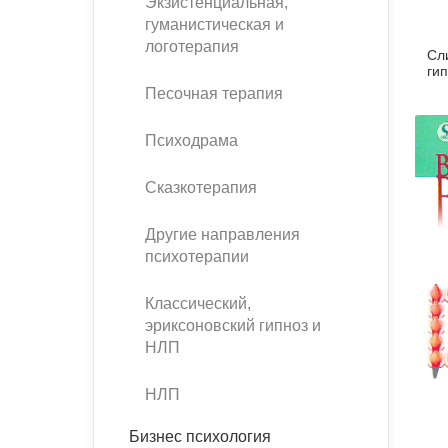
Экзистенциальная,
гуманистическая и
логотерапия
Сл
ги
Песочная терапия
Психодрама
Сказкотерапия
Другие направления
психотерапии
Классический,
эриксоновский гипноз и
НЛП
НЛП
Бизнес психология