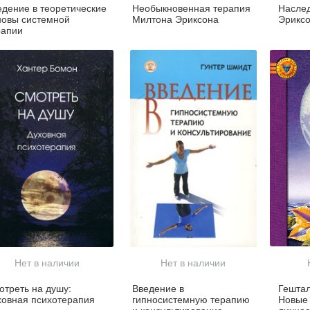
едение в теоретические
Необыкновенная терапия
Насле
новы системной
Милтона Эриксона
Эрикс
рапии
Нет в наличии
Нет в наличии
отреть на душу:
Введение в
Гештал
ховная психотерапия
гипносистемную терапию
Новые 