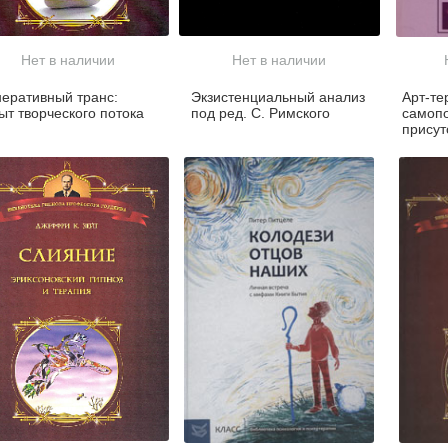
Нет в наличии
Нет в наличии
неративный транс:
Экзистенциальный анализ
Арт-те
ыт творческого потока
под ред. С. Римского
самопо
присут
терап