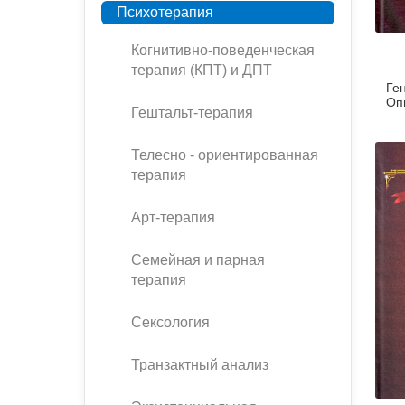
букинист
Психотерапия
Расстройства пищевого
Песочная терапия
Психология труда и
поведения
Психология развития
Когнитивно-поведенческая
эргономика
терапия (КПТ) и ДПТ
Психодрама
Ге
Тревожные расстройства,
Социальная и
Психофизиология
Оп
панические атаки
организационная психология
Сказкотерапия
Гештальт-терапия
Социальная психология
Учебная литература
Другие направления
Телесно - ориентированная
психотерапии
терапия
Классический и юнгианский
психоанализ
Классический, эриксоновский
Арт-терапия
гипноз и НЛП
Семейная и парная
НЛП
терапия
Сексология
Транзактный анализ