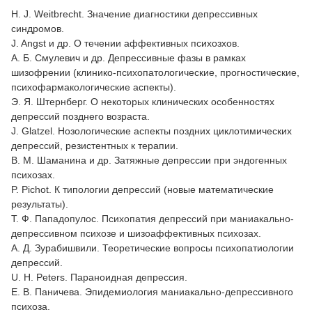
H. J. Weitbrecht. Значение диагностики депрессивных
синдромов.
J. Angst и др. О течении аффективных психозхов.
А. Б. Смулевич и др. Депрессивные фазы в рамках
шизофрении (клинико-психопатологические, прогностические,
психофармакологические аспекты).
Э. Я. Штернберг. О некоторых клинических особенностях
депрессий позднего возраста.
J. Glatzel. Нозологические аспекты поздних циклотимических
депрессий, резистентных к терапии.
В. М. Шаманина и др. Затяжные депрессии при эндогенных
психозах.
P. Pichot. К типологии депрессий (новые математические
результаты).
Т. Ф. Пападопулос. Психопатия депрессий при маниакально-
депрессивном психозе и шизоаффективных психозах.
А. Д. Зурабишвили. Теоретические вопросы психопатиологии
депрессий.
U. H. Peters. Параноидная депрессия.
Е. В. Паничева. Эпидемиология маниакально-депрессивного
психоза.