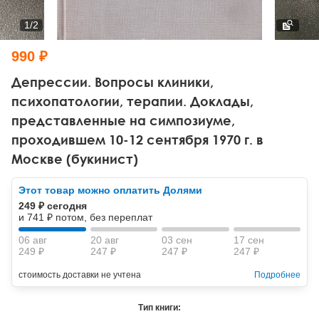
Тревожные расстройства, панические атаки
Психодрама
Психология труда и эргономика
Социальная и организационная психология
1
/
2
Сказкотерапия
Психофизиология
Учебная литература
990 ₽
Другие направления психотерапии
Социальная психология
Классический и юнгианский психоанализ
Депрессии. Вопросы клиники,
психопатологии, терапии. Доклады,
Классический, эриксоновский гипноз и НЛП
представленные на симпозиуме,
проходившем 10-12 сентября 1970 г. в
НЛП
Москве (букинист)
Этот товар можно оплатить Долями
249 ₽ сегодня
и 741 ₽ потом, без переплат
06 авг
20 авг
03 сен
17 сен
249 ₽
247 ₽
247 ₽
247 ₽
стоимость доставки не учтена
Подробнее
Тип книги: