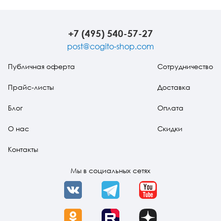
жизненный
современной
смысл
философии -
(букинист)
марксизм,
экзистенциализм,
+7 (495) 540-57-27
структурализм,
христианский
post@cogito-shop.com
персонализм
(букинист)
Публичная оферта
Сотрудничество
Прайс-листы
Доставка
Блог
Оплата
О нас
Скидки
Контакты
Мы в социальных сетях
VK
Telegram
YouTube