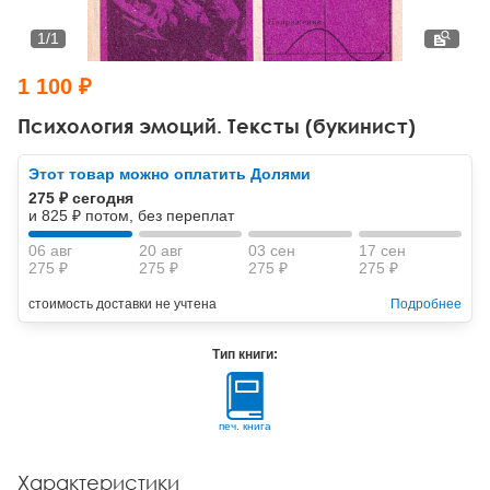
Тревожные расстройства, панические атаки
Психодрама
Психология труда и эргономика
Социальная и организационная психология
1
/
1
Сказкотерапия
Психофизиология
Учебная литература
1 100 ₽
Другие направления психотерапии
Социальная психология
Классический и юнгианский психоанализ
Психология эмоций. Тексты (букинист)
Классический, эриксоновский гипноз и НЛП
Этот товар можно оплатить Долями
275 ₽ сегодня
НЛП
и 825 ₽ потом, без переплат
06 авг
20 авг
03 сен
17 сен
275 ₽
275 ₽
275 ₽
275 ₽
стоимость доставки не учтена
Подробнее
Тип книги:
печ. книга
Характеристики