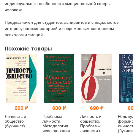
индивидуальные особенности эмоциональной сферы
человека.
Предназначен для студентов, аспирантов и специалистов,
интересующихся историей и современным состоянием
психологии эмоций.
Похожие товары
600 ₽
600 ₽
690 ₽
60
Личность и
Проблема
Личность и
Роль ку
общество
личности.
общество.
формир
(букинист)
Методология
Проблемы
личнос
исследования и
личности в
(букини