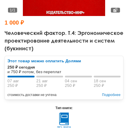
Тревожные расстройства, панические атаки
Психодрама
Психология труда и эргономика
Социальная и организационная психология
1
/
1
Сказкотерапия
Психофизиология
Учебная литература
1 000 ₽
Другие направления психотерапии
Социальная психология
Классический и юнгианский психоанализ
Человеческий фактор. Т.4: Эргономическое
проектирование деятельности и систем
Классический, эриксоновский гипноз и НЛП
(букинист)
НЛП
Этот товар можно оплатить Долями
250 ₽ сегодня
и 750 ₽ потом, без переплат
07 авг
21 авг
04 сен
18 сен
250 ₽
250 ₽
250 ₽
250 ₽
стоимость доставки не учтена
Подробнее
Тип книги:
печ. книга