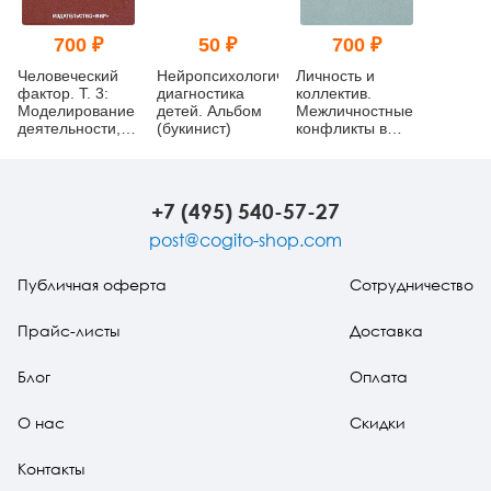
700 ₽
50 ₽
700 ₽
Человеческий
Нейропсихологическая
Личность и
фактор. Т. 3:
диагностика
коллектив.
Моделирование
детей. Альбом
Межличностные
деятельности,
(букинист)
конфликты в
профессиональное
коллективе, их
обучение и
разрешение
отбор
(букинист)
операторов.
+7 (495) 540-57-27
Часть I
(букинист)
post@cogito-shop.com
Публичная оферта
Сотрудничество
Прайс-листы
Доставка
Блог
Оплата
О нас
Скидки
Контакты