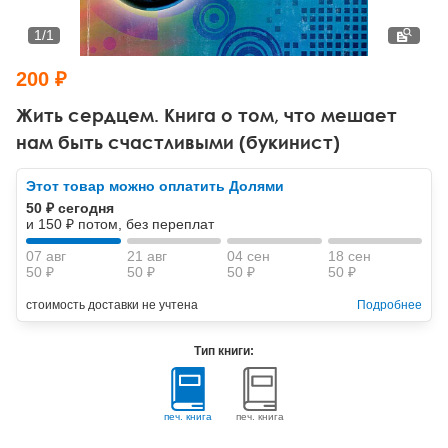
Тревожные расстройства, панические атаки
Психодрама
Психология труда и эргономика
Социальная и организационная психология
1
/
1
Сказкотерапия
Психофизиология
Учебная литература
200 ₽
Другие направления психотерапии
Социальная психология
Классический и юнгианский психоанализ
Жить сердцем. Книга о том, что мешает
нам быть счастливыми (букинист)
Классический, эриксоновский гипноз и НЛП
Этот товар можно оплатить Долями
НЛП
50 ₽ сегодня
и 150 ₽ потом, без переплат
07 авг
21 авг
04 сен
18 сен
50 ₽
50 ₽
50 ₽
50 ₽
стоимость доставки не учтена
Подробнее
Тип книги:
печ. книга
печ. книга