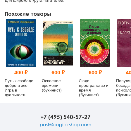
Для широкого круга читателей.
Похожие товары
400 ₽
600 ₽
600 ₽
40
Путь к свободе:
Освоение
Люди,
Популя
добро и зло.
времени
пространство и
беседы
Игра в
(букинист)
время
психол
дуальность
(букинист)
(букини
(букинист)
+7 (495) 540-57-27
post@cogito-shop.com