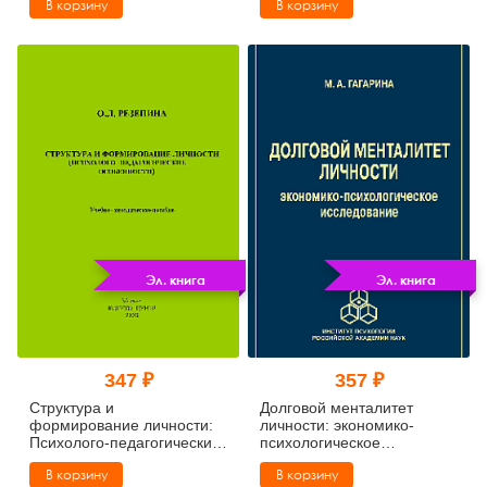
В корзину
В корзину
безопасности. Сборник
обществу: Материалы
материалов III
юбилейной конференции:
Всероссийской
Том 6 (pdf)
конференции 23 ноября
2016 г. (pdf)
Эл. книга
Эл. книга
347 ₽
357 ₽
Структура и
Долговой менталитет
формирование личности:
личности: экономико-
Психолого-педагогические
психологическое
особенности (pdf)
исследование (pdf)
В корзину
В корзину