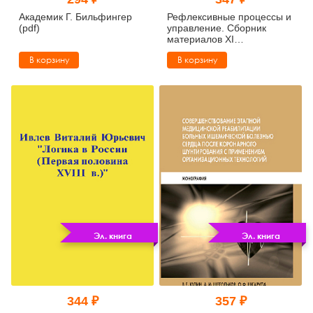
Тревожные расстройства, панические атаки
Психодрама
Психология труда и эргономика
Социальная и организационная психология
Академик Г. Бильфингер
Рефлексивные процессы и
(pdf)
управление. Сборник
материалов XI
Сказкотерапия
Психофизиология
Учебная литература
Международного
В корзину
В корзину
симпозиума 16-17 октября
2017 г., Москва (pdf)
Другие направления психотерапии
Социальная психология
Классический и юнгианский психоанализ
Классический, эриксоновский гипноз и НЛП
НЛП
Эл. книга
Эл. книга
344 ₽
357 ₽