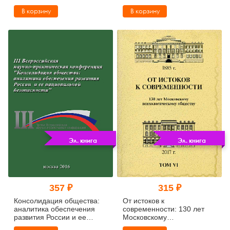
инновационных процессов
философский анализ) (pdf)
В корзину
В корзину
на евразийском
пространстве (pdf)
Эл. книга
Эл. книга
357 ₽
315 ₽
Консолидация общества:
От истоков к
аналитика обеспечения
современности: 130 лет
развития России и ее
Московскому
национальной
психологическому