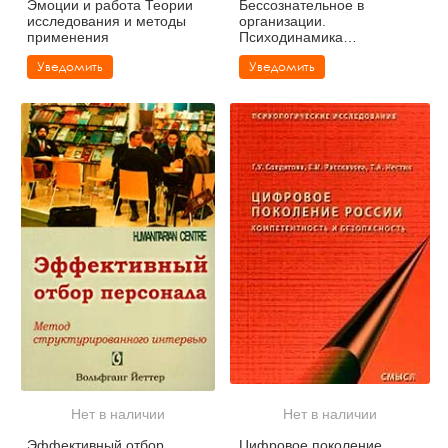
Эмоции и работа Теории
Бессознательное в
исследования и методы
организации.
применения
Психодинамика
руководства, консалтинга и
Уведомить
Уведомить
управления изменениями
Нет в наличии
Нет в наличии
Эффективный отбор
Цифровое поколение