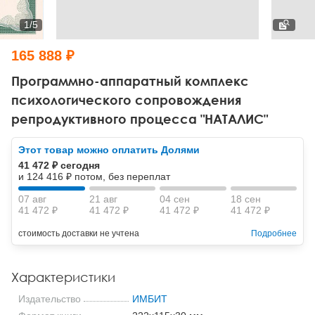
Тревожные расстройства, панические атаки
Психодрама
Психология труда и эргономика
Социальная и организационная психология
1
/
5
Сказкотерапия
Психофизиология
Учебная литература
165 888 ₽
Другие направления психотерапии
Социальная психология
Классический и юнгианский психоанализ
Программно-аппаратный комплекс
психологического сопровождения
Классический, эриксоновский гипноз и НЛП
репродуктивного процесса "НАТАЛИС"
НЛП
Этот товар можно оплатить Долями
41 472 ₽ сегодня
и 124 416 ₽ потом, без переплат
07 авг
21 авг
04 сен
18 сен
41 472 ₽
41 472 ₽
41 472 ₽
41 472 ₽
стоимость доставки не учтена
Подробнее
Характеристики
Издательство
ИМБИТ