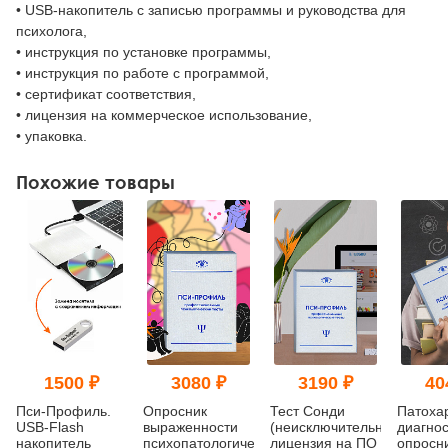
• USB-накопитель с записью программы и руководства для
психолога,
• инструкция по установке программы,
• инструкция по работе с программой,
• сертификат соответствия,
• лицензия на коммерческое использование,
• упаковка.
Похожие товары
1500 ₽
3080 ₽
3190 ₽
40
Пси-Профиль.
Опросник
Тест Сонди
Патоха
USB-Flash
выраженности
(неисключительная
диагно
накопитель
психопатологической
лицензия на ПО
опросн