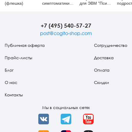
(флешка)
симптоматики
для ЭВМ "Пси-
подрос
(ОВППС)
Профиль")
(ПДО)
(неисключительная
(неиск
лицензия на ПО
лиценз
для ЭВМ Пси-
для ЭВ
+7 (495) 540-57-27
Профиль)
Профил
post@cogito-shop.com
Публичная оферта
Сотрудничество
Прайс-листы
Доставка
Блог
Оплата
О нас
Скидки
Контакты
Мы в социальных сетях
VK
Telegram
YouTube