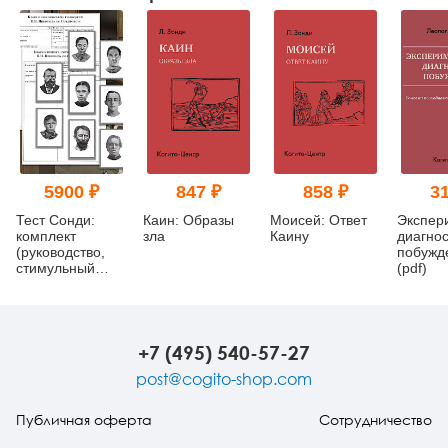
5900 ₽
847 ₽
858 ₽
31
Тест Сонди:
Каин: Образы
Моисей: Ответ
Экспер
комплект
зла
Каину
диагнос
(руководство,
побужд
стимульный
(pdf)
материал и
бланки)
+7 (495) 540-57-27
post@cogito-shop.com
Публичная оферта
Сотрудничество