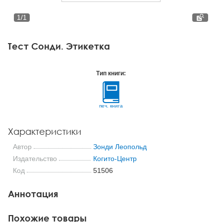
Тревожные расстройства, панические атаки
Психодрама
Психология труда и эргономика
Социальная и организационная психология
1
/
1
Сказкотерапия
Психофизиология
Учебная литература
Тест Сонди. Этикетка
Другие направления психотерапии
Социальная психология
Классический и юнгианский психоанализ
Тип книги:
Классический, эриксоновский гипноз и НЛП
НЛП
печ. книга
Характеристики
Автор
Зонди Леопольд
Издательство
Когито-Центр
Код
51506
Аннотация
Похожие товары