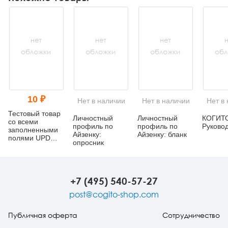
10 ₽
Нет в наличии
Нет в наличии
Нет в
Тестовый товар
Личностный
Личностный
КОГИТО
со всеми
профиль по
профиль по
Руково
заполненными
Айзенку:
Айзенку: бланк
полями UPD
опросник
(тест изменения
названия)
+7 (495) 540-57-27
post@cogito-shop.com
Публичная оферта
Сотрудничество