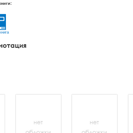
книги:
книга
нотация