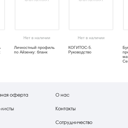
Нет в наличии
Нет в наличии
ь
Личностный профиль
КОГИТОС-5.
Бу
к
по Айзенку: бланк
Руководство
пр
ма
Се
чная оферта
О нас
-листы
Контакты
Сотрудничество