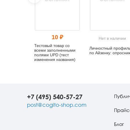
10 ₽
Нет в наличии
Тестовый товар со
Личностный профил
всеми заполненными
по Айзенку: опросни
полями UPD (тест
изменения названия)
+7 (495) 540-57-27
Публи
post@cogito-shop.com
Прайс
Блог