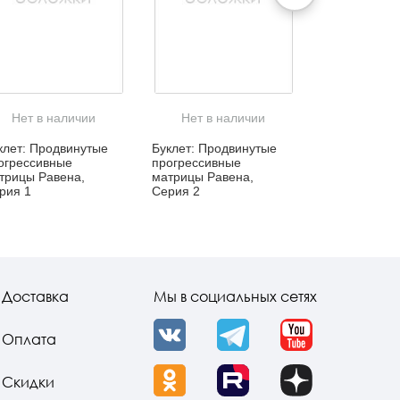
Нет в наличии
Нет в наличии
Нет в н
клет: Продвинутые
Буклет: Продвинутые
Пакет с замко
огрессивные
прогрессивные
11,5x7 см
трицы Равена,
матрицы Равена,
рия 1
Серия 2
Доставка
Мы в социальных сетях
Оплата
VK
Telegram
YouTube
Скидки
OK
Rutube
Dzen