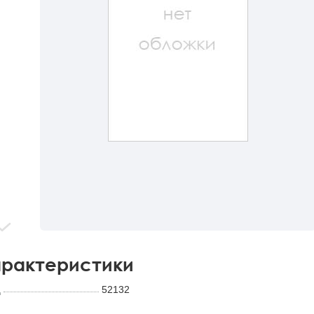
рактеристики
д
52132