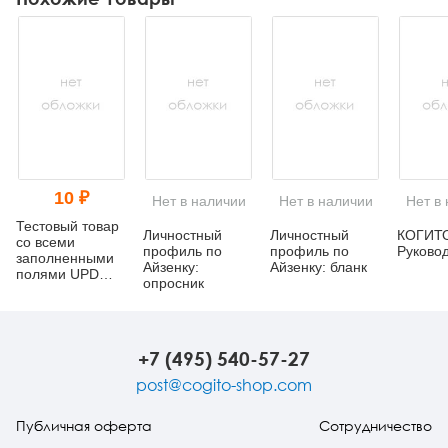
10 ₽
Нет в наличии
Нет в наличии
Нет в
Тестовый товар
Личностный
Личностный
КОГИТО
со всеми
профиль по
профиль по
Руково
заполненными
Айзенку:
Айзенку: бланк
полями UPD
опросник
(тест изменения
названия)
+7 (495) 540-57-27
post@cogito-shop.com
Публичная оферта
Сотрудничество