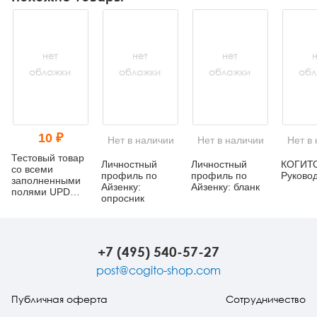
10 ₽
Нет в наличии
Нет в наличии
Нет в
Тестовый товар
Личностный
Личностный
КОГИТО
со всеми
профиль по
профиль по
Руково
заполненными
Айзенку:
Айзенку: бланк
полями UPD
опросник
(тест изменения
названия)
+7 (495) 540-57-27
post@cogito-shop.com
Публичная оферта
Сотрудничество