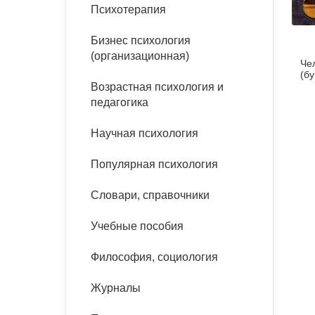
букинист
Психотерапия
Расстройства пищевого
Песочная терапия
Психология труда и
поведения
Психология развития
эргономика
Бизнес психология
Психодрама
(организационная)
Че
Тревожные расстройства,
Социальная и
Психофизиология
(бу
панические атаки
организационная психология
Возрастная психология и
Сказкотерапия
педагогика
Социальная психология
Учебная литература
Другие направления
Научная психология
психотерапии
Классический и юнгианский
психоанализ
Популярная психология
Классический, эриксоновский
гипноз и НЛП
Словари, справочники
НЛП
Учебные пособия
Философия, социология
Журналы