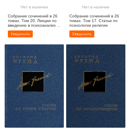
Тревожные расстройства, панические атаки
Психодрама
Психология труда и эргономика
Социальная и организационная психология
Нет в наличии
Нет в наличии
Собрание сочинений в 26
Собрание сочинений в 26
Сказкотерапия
Психофизиология
Учебная литература
томах. Том 20. Лекции по
томах. Том 17. Статьи по
введению в психоанализ /
психологии религии
Том 21. Новый цикл лекций
Другие направления психотерапии
Социальная психология
Классический и юнгианский психоанализ
Уведомить
Уведомить
по введению в
психоанализ
Классический, эриксоновский гипноз и НЛП
НЛП