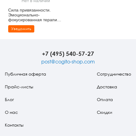
Нет в наличии
Тревожные расстройства, панические атаки
Психодрама
Психология труда и эргономика
Социальная и организационная психология
Сила привязанности.
Эмоционально-
Сказкотерапия
Психофизиология
Учебная литература
фокусированная терапия
для создания гармоничных
Уведомить
отношений
Другие направления психотерапии
Социальная психология
Классический и юнгианский психоанализ
Классический, эриксоновский гипноз и НЛП
+7 (495) 540-57-27
НЛП
post@cogito-shop.com
Публичная оферта
Сотрудничество
Прайс-листы
Доставка
Блог
Оплата
О нас
Скидки
Контакты