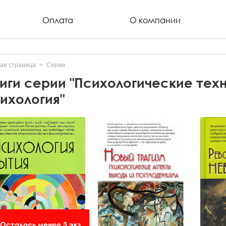
Оплата
О компании
ая страница
Серии
иги серии "Психологические тех
ихология"
Осталось менее 3 экз.