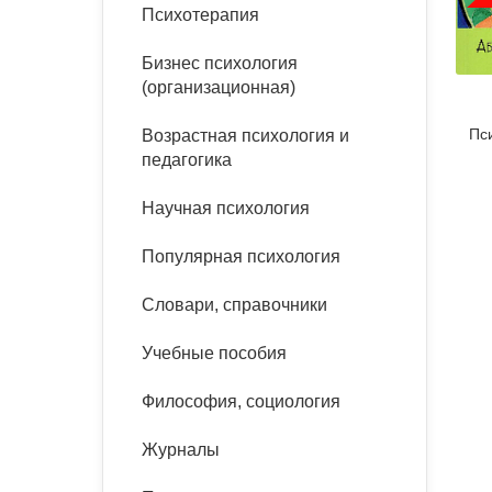
букинист
Психотерапия
Расстройства пищевого
Песочная терапия
Психология труда и
поведения
Психология развития
эргономика
Бизнес психология
Психодрама
(организационная)
Тревожные расстройства,
Социальная и
Психофизиология
панические атаки
организационная психология
Пс
Возрастная психология и
Сказкотерапия
педагогика
Социальная психология
Учебная литература
Другие направления
Научная психология
психотерапии
Классический и юнгианский
психоанализ
Популярная психология
Классический, эриксоновский
гипноз и НЛП
Словари, справочники
НЛП
Учебные пособия
Философия, социология
Журналы