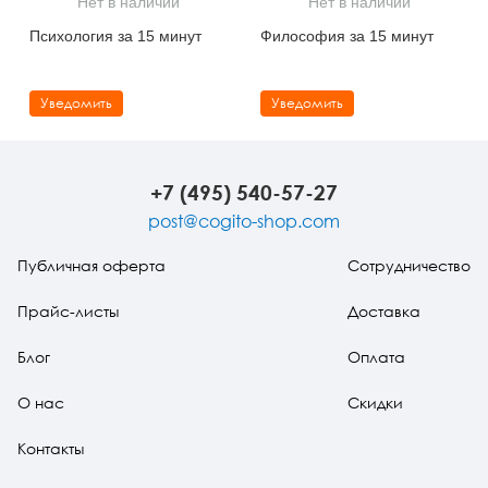
Нет в наличии
Нет в наличии
Тревожные расстройства, панические атаки
Психодрама
Психология труда и эргономика
Социальная и организационная психология
Психология за 15 минут
Философия за 15 минут
Сказкотерапия
Психофизиология
Учебная литература
Уведомить
Уведомить
Другие направления психотерапии
Социальная психология
Классический и юнгианский психоанализ
Классический, эриксоновский гипноз и НЛП
+7 (495) 540-57-27
НЛП
post@cogito-shop.com
Публичная оферта
Сотрудничество
Прайс-листы
Доставка
Блог
Оплата
О нас
Скидки
Контакты