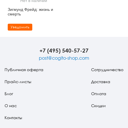
Нет в наличии
Тревожные расстройства, панические атаки
Психодрама
Психология труда и эргономика
Социальная и организационная психология
Зигмунд Фрейд: жизнь и
смерть
Сказкотерапия
Психофизиология
Учебная литература
Уведомить
Другие направления психотерапии
Социальная психология
Классический и юнгианский психоанализ
Классический, эриксоновский гипноз и НЛП
+7 (495) 540-57-27
НЛП
post@cogito-shop.com
Публичная оферта
Сотрудничество
Прайс-листы
Доставка
Блог
Оплата
О нас
Скидки
Контакты