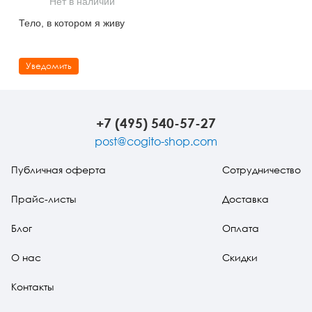
Нет в наличии
Тревожные расстройства, панические атаки
Психодрама
Психология труда и эргономика
Социальная и организационная психология
Тело, в котором я живу
Сказкотерапия
Психофизиология
Учебная литература
Уведомить
Другие направления психотерапии
Социальная психология
Классический и юнгианский психоанализ
Классический, эриксоновский гипноз и НЛП
+7 (495) 540-57-27
НЛП
post@cogito-shop.com
Публичная оферта
Сотрудничество
Прайс-листы
Доставка
Блог
Оплата
О нас
Скидки
Контакты