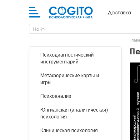
Бланковые методики
Книги и руководства по
Аутизм и патопсихология
Когнитивно-поведенческая
Лидерство и управление
Взрослый и пожилой возраст
Деятельность и общение
Для родителей
Бизнес (организационная)
Детская психология
Психокоррекционные
Доставка
метафорическим картам
терапия (КПТ) и ДПТ
персоналом
психология
программы
Cogito
Компьютерные методики
Биполярное и депрессивное
Особенности развития
История психологии и
Для детей (игры и книги)
Другие научные работы по
Поиск
Колоды метафорических
расстройство
Гештальт-терапия
Переговоры, презентации и
(специальная педагогика)
историческая психология
Возрастная психология и
психологии
Аудиокниги, лекции, музыка
карт
коучинг
педагогика
Методики ИМАТОН
Для подростков
Главн
Горевание
Телесно - ориентированная
Педагогическая психология
Медицинская и
Литература по психологии на
Пе
Психологические игры
терапия
Психология влияния,
патопсихология
Клиническая психология
иностранных языках
Методические руководства
Помоги себе сам
Психодиагностический
конфликтология, НЛП
Горевание, травмы, ПТСР
Ранний возраст
инструментарий
Арт-терапия
Методология
Научная психология
Популярная литература по
Саморазвитие
психологии
Зависимости
Школьники и подростки
Метафорические карты и
Семейная и парная терапия
Методы психологии
Популярная психология
Семья, развод, отношения
игры
Практическая психология
Обсессивно-компульсивное
расстройство
Сексология
Общая психология
Психодиагностика
Психоанализ
Психотерапия
Пограничное и
Транзактный анализ
Прикладная психология
Психотерапия
Юнгианская (аналитическая)
нарциссическое
Непсихологическая
психология
расстройство
литература
Экзистенциальная,
Психология личности
Учебная литература
гуманистическая и
Клиническая психология
Психосоматика
логотерапия
Психология личности
Психология развития