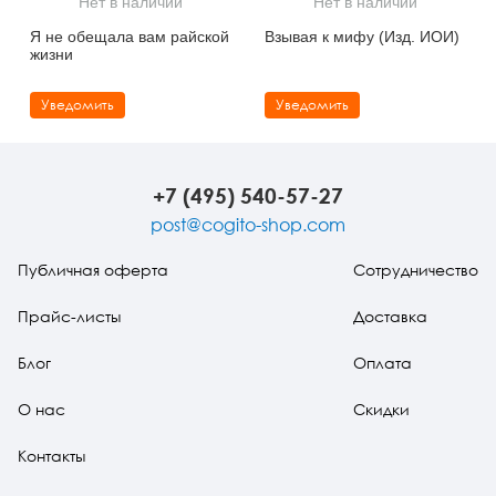
Нет в наличии
Нет в наличии
Тревожные расстройства, панические атаки
Психодрама
Психология труда и эргономика
Социальная и организационная психология
Я не обещала вам райской
Взывая к мифу (Изд. ИОИ)
жизни
Сказкотерапия
Психофизиология
Учебная литература
Уведомить
Уведомить
Другие направления психотерапии
Социальная психология
Классический и юнгианский психоанализ
Классический, эриксоновский гипноз и НЛП
+7 (495) 540-57-27
НЛП
post@cogito-shop.com
Публичная оферта
Сотрудничество
Прайс-листы
Доставка
Блог
Оплата
О нас
Скидки
Контакты