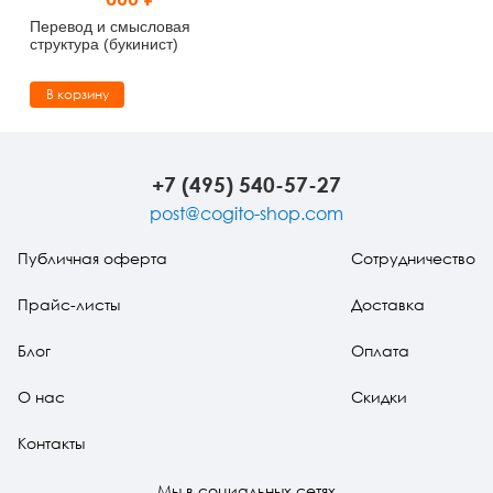
Тревожные расстройства, панические атаки
Психодрама
Психология труда и эргономика
Социальная и организационная психология
Перевод и смысловая
структура (букинист)
Сказкотерапия
Психофизиология
Учебная литература
В корзину
Другие направления психотерапии
Социальная психология
Классический и юнгианский психоанализ
Классический, эриксоновский гипноз и НЛП
+7 (495) 540-57-27
post@cogito-shop.com
НЛП
Публичная оферта
Сотрудничество
Прайс-листы
Доставка
Блог
Оплата
О нас
Скидки
Контакты
Мы в социальных сетях