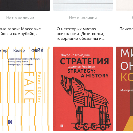
Нет в наличии
Нет в наличии
вые герои: Массовые
О некоторых мифах
Психол
ийцы и самоубийцы
психологии: Дети-волки,
говорящие обезьяны и
фантомные двойники