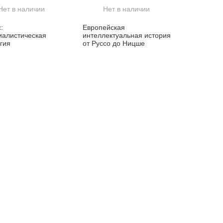
Нет в наличии
Нет в наличии
:
Европейская
иалистическая
интеллектуальная история
гия
от Руссо до Ницше