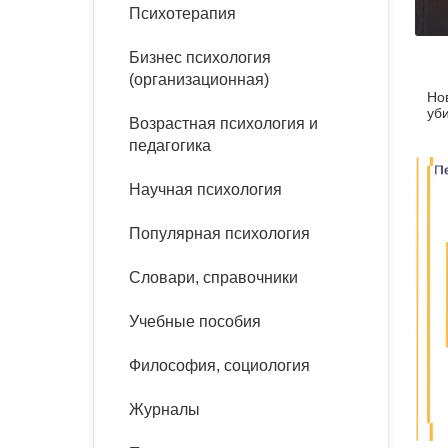
букинист
Психотерапия
Расстройства пищевого
Песочная терапия
Психология труда и
поведения
Психология развития
эргономика
Бизнес психология
Психодрама
(организационная)
Но
Тревожные расстройства,
Социальная и
Психофизиология
уб
панические атаки
организационная психология
Возрастная психология и
Сказкотерапия
педагогика
Социальная психология
Учебная литература
Другие направления
Научная психология
психотерапии
Классический и юнгианский
психоанализ
Популярная психология
Классический, эриксоновский
гипноз и НЛП
Словари, справочники
НЛП
Учебные пособия
Философия, социология
Журналы