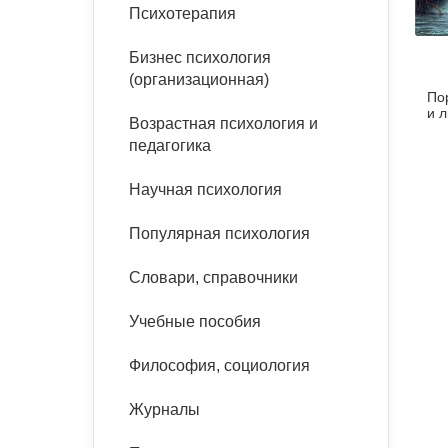
букинист
Психотерапия
Расстройства пищевого
Песочная терапия
Психология труда и
поведения
Психология развития
эргономика
Бизнес психология
Психодрама
(организационная)
По
Тревожные расстройства,
Социальная и
Психофизиология
и 
панические атаки
организационная психология
Возрастная психология и
Сказкотерапия
педагогика
Социальная психология
Учебная литература
Другие направления
Научная психология
психотерапии
Классический и юнгианский
психоанализ
Популярная психология
Классический, эриксоновский
гипноз и НЛП
Словари, справочники
НЛП
Учебные пособия
Философия, социология
Журналы