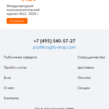
Тревожные расстройства, панические атаки
Психодрама
Психология труда и эргономика
Социальная и организационная психология
Международный
психоаналитический
журнал №11. 2026 г.
Сказкотерапия
Психофизиология
Учебная литература
В корзину
Другие направления психотерапии
Социальная психология
Классический и юнгианский психоанализ
Классический, эриксоновский гипноз и НЛП
+7 (495) 540-57-27
post@cogito-shop.com
НЛП
Публичная оферта
Сотрудничество
Прайс-листы
Доставка
Блог
Оплата
О нас
Скидки
Контакты
Мы в социальных сетях