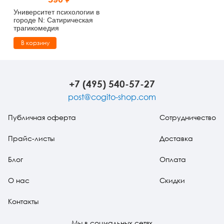
Тревожные расстройства, панические атаки
Психодрама
Психология труда и эргономика
Социальная и организационная психология
Университет психологии в
городе N: Сатирическая
трагикомедия
Сказкотерапия
Психофизиология
Учебная литература
В корзину
Другие направления психотерапии
Социальная психология
Классический и юнгианский психоанализ
Классический, эриксоновский гипноз и НЛП
+7 (495) 540-57-27
post@cogito-shop.com
НЛП
Публичная оферта
Сотрудничество
Прайс-листы
Доставка
Блог
Оплата
О нас
Скидки
Контакты
Мы в социальных сетях