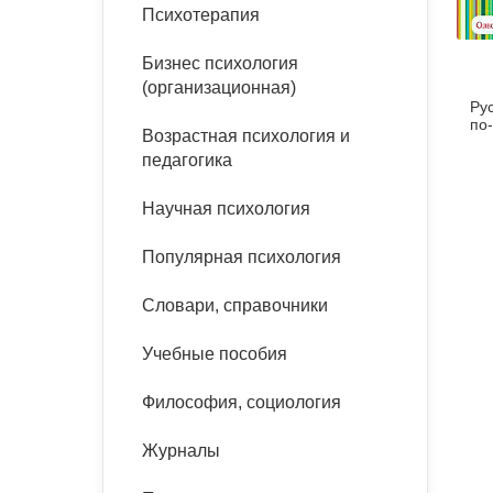
букинист
Психотерапия
Расстройства пищевого
Песочная терапия
Психология труда и
поведения
Психология развития
эргономика
Бизнес психология
Психодрама
(организационная)
Ру
Тревожные расстройства,
Социальная и
Психофизиология
по
панические атаки
организационная психология
Возрастная психология и
Сказкотерапия
педагогика
Социальная психология
Учебная литература
Другие направления
Научная психология
психотерапии
Классический и юнгианский
психоанализ
Популярная психология
Классический, эриксоновский
гипноз и НЛП
Словари, справочники
НЛП
Учебные пособия
Философия, социология
Журналы