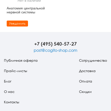
Нет в наличии
Тревожные расстройства, панические атаки
Психодрама
Психология труда и эргономика
Социальная и организационная психология
Анатомия центральной
нервной системы
Сказкотерапия
Психофизиология
Учебная литература
Уведомить
Другие направления психотерапии
Социальная психология
Классический и юнгианский психоанализ
Классический, эриксоновский гипноз и НЛП
+7 (495) 540-57-27
НЛП
post@cogito-shop.com
Публичная оферта
Сотрудничество
Прайс-листы
Доставка
Блог
Оплата
О нас
Скидки
Контакты