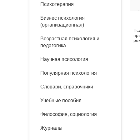
букинист
Психотерапия
Расстройства пищевого
Песочная терапия
Психология труда и
поведения
Психология развития
эргономика
Бизнес психология
Психодрама
(организационная)
Пс
Тревожные расстройства,
Социальная и
Психофизиология
пр
панические атаки
организационная психология
Возрастная психология и
Сказкотерапия
ре
педагогика
пс
Социальная психология
Учебная литература
Другие направления
Научная психология
психотерапии
Классический и юнгианский
психоанализ
Популярная психология
Классический, эриксоновский
гипноз и НЛП
Словари, справочники
НЛП
Учебные пособия
Философия, социология
Журналы