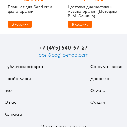
Тревожные расстройства, панические атаки
Психодрама
Психология труда и эргономика
Социальная и организационная психология
Планшет для Sand Art и
Цветовая диагностика и
цветотерапии
музыкотерапия (Методика
В. М. Элькина)
Сказкотерапия
Психофизиология
Учебная литература
В корзину
В корзину
Другие направления психотерапии
Социальная психология
Классический и юнгианский психоанализ
Классический, эриксоновский гипноз и НЛП
+7 (495) 540-57-27
post@cogito-shop.com
НЛП
Публичная оферта
Сотрудничество
Прайс-листы
Доставка
Блог
Оплата
О нас
Скидки
Контакты
Мы в социальных сетях