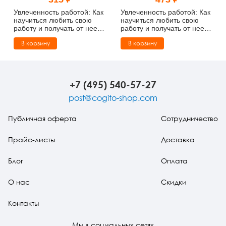
Тревожные расстройства, панические атаки
Психодрама
Психология труда и эргономика
Социальная и организационная психология
Увлеченность работой: Как
Увлеченность работой: Как
научиться любить свою
научиться любить свою
работу и получать от нее
работу и получать от нее
Сказкотерапия
Психофизиология
Учебная литература
удовольствие (pdf)
удовольствие
В корзину
В корзину
Другие направления психотерапии
Социальная психология
Классический и юнгианский психоанализ
Классический, эриксоновский гипноз и НЛП
+7 (495) 540-57-27
post@cogito-shop.com
НЛП
Публичная оферта
Сотрудничество
Прайс-листы
Доставка
Блог
Оплата
О нас
Скидки
Контакты
Мы в социальных сетях