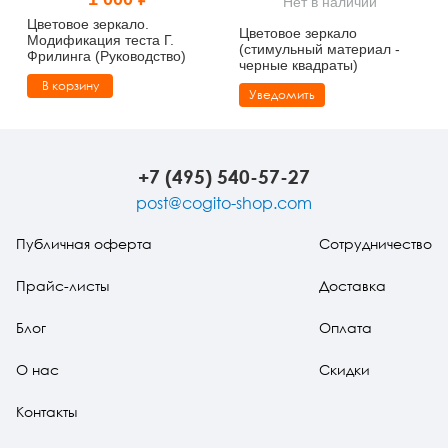
Нет в наличии
Тревожные расстройства, панические атаки
Психодрама
Психология труда и эргономика
Социальная и организационная психология
Цветовое зеркало.
Цветовое зеркало
Модификация теста Г.
(стимульный материал -
Фрилинга (Руководство)
Сказкотерапия
Психофизиология
Учебная литература
черные квадраты)
В корзину
Уведомить
Другие направления психотерапии
Социальная психология
Классический и юнгианский психоанализ
Классический, эриксоновский гипноз и НЛП
+7 (495) 540-57-27
НЛП
post@cogito-shop.com
Публичная оферта
Сотрудничество
Прайс-листы
Доставка
Блог
Оплата
О нас
Скидки
Контакты