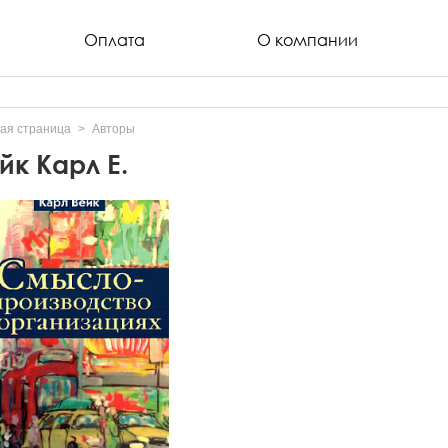
Оплата
О компании
ая страница
Авторы
йк Карл Е.