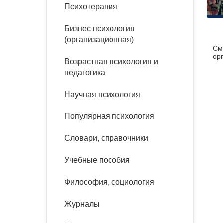
букинист
Психотерапия
Расстройства пищевого
Песочная терапия
Психология труда и
поведения
Психология развития
эргономика
Бизнес психология
Психодрама
(организационная)
См
Тревожные расстройства,
Социальная и
Психофизиология
ор
панические атаки
организационная психология
Возрастная психология и
Сказкотерапия
педагогика
Социальная психология
Учебная литература
Другие направления
Научная психология
психотерапии
Классический и юнгианский
психоанализ
Популярная психология
Классический, эриксоновский
гипноз и НЛП
Словари, справочники
НЛП
Учебные пособия
Философия, социология
Журналы