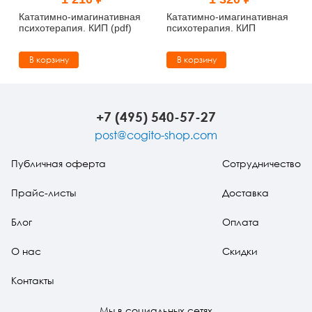
Тревожные расстройства, панические атаки
Психодрама
Психология труда и эргономика
Социальная и организационная психология
Кататимно-имагинативная
Кататимно-имагинативная
психотерапия. КИП (pdf)
психотерапия. КИП
Сказкотерапия
Психофизиология
Учебная литература
В корзину
В корзину
Другие направления психотерапии
Социальная психология
Классический и юнгианский психоанализ
Классический, эриксоновский гипноз и НЛП
+7 (495) 540-57-27
post@cogito-shop.com
НЛП
Публичная оферта
Сотрудничество
Прайс-листы
Доставка
Блог
Оплата
О нас
Скидки
Контакты
Мы в социальных сетях