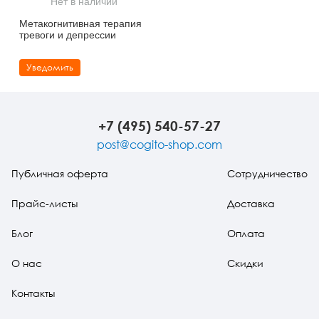
Нет в наличии
Тревожные расстройства, панические атаки
Психодрама
Психология труда и эргономика
Социальная и организационная психология
Метакогнитивная терапия
тревоги и депрессии
Сказкотерапия
Психофизиология
Учебная литература
Уведомить
Другие направления психотерапии
Социальная психология
Классический и юнгианский психоанализ
Классический, эриксоновский гипноз и НЛП
+7 (495) 540-57-27
НЛП
post@cogito-shop.com
Публичная оферта
Сотрудничество
Прайс-листы
Доставка
Блог
Оплата
О нас
Скидки
Контакты