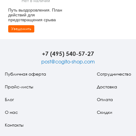
Нет в наличии
Тревожные расстройства, панические атаки
Психодрама
Психология труда и эргономика
Социальная и организационная психология
Путь выздоровления. План
действий для
Сказкотерапия
Психофизиология
Учебная литература
предотвращения срыва
Уведомить
Другие направления психотерапии
Социальная психология
Классический и юнгианский психоанализ
Классический, эриксоновский гипноз и НЛП
+7 (495) 540-57-27
НЛП
post@cogito-shop.com
Публичная оферта
Сотрудничество
Прайс-листы
Доставка
Блог
Оплата
О нас
Скидки
Контакты