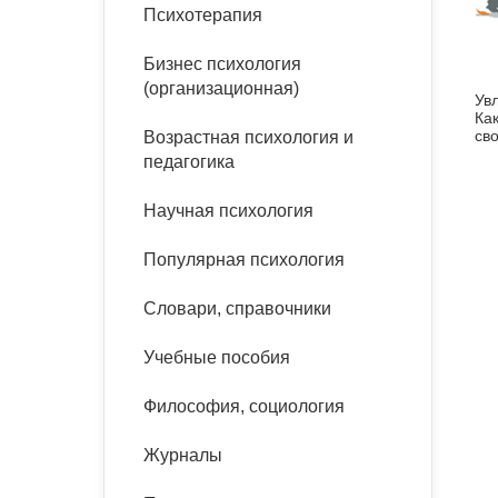
букинист
Психотерапия
Расстройства пищевого
Песочная терапия
Психология труда и
поведения
Психология развития
эргономика
Бизнес психология
Психодрама
(организационная)
Ув
Тревожные расстройства,
Социальная и
Психофизиология
Ка
панические атаки
организационная психология
сво
Возрастная психология и
Сказкотерапия
нее
педагогика
Социальная психология
Учебная литература
Другие направления
Научная психология
психотерапии
Классический и юнгианский
психоанализ
Популярная психология
Классический, эриксоновский
гипноз и НЛП
Словари, справочники
НЛП
Учебные пособия
Философия, социология
Журналы