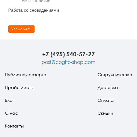
Нет в наличии
Тревожные расстройства, панические атаки
Психодрама
Психология труда и эргономика
Социальная и организационная психология
Работа со сновидениями
Сказкотерапия
Психофизиология
Учебная литература
Уведомить
Другие направления психотерапии
Социальная психология
Классический и юнгианский психоанализ
Классический, эриксоновский гипноз и НЛП
+7 (495) 540-57-27
НЛП
post@cogito-shop.com
Публичная оферта
Сотрудничество
Прайс-листы
Доставка
Блог
Оплата
О нас
Скидки
Контакты