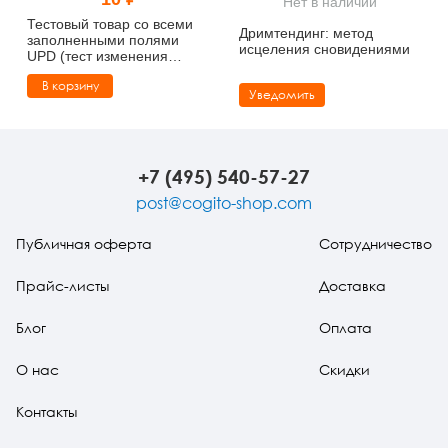
Нет в наличии
Тревожные расстройства, панические атаки
Психодрама
Психология труда и эргономика
Социальная и организационная психология
Тестовый товар со всеми
Дримтендинг: метод
заполненными полями
исцеления сновидениями
UPD (тест изменения
Сказкотерапия
Психофизиология
Учебная литература
названия)
В корзину
Уведомить
Другие направления психотерапии
Социальная психология
Классический и юнгианский психоанализ
Классический, эриксоновский гипноз и НЛП
+7 (495) 540-57-27
НЛП
post@cogito-shop.com
Публичная оферта
Сотрудничество
Прайс-листы
Доставка
Блог
Оплата
О нас
Скидки
Контакты