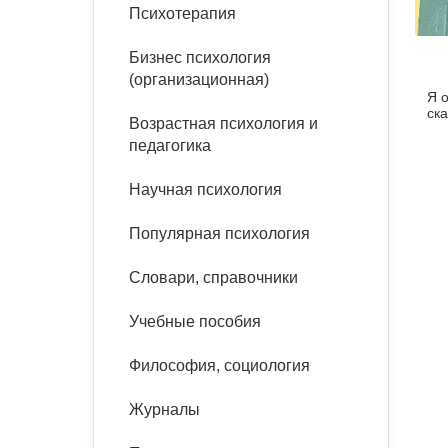
букинист
Психотерапия
Расстройства пищевого
Песочная терапия
Психология труда и
поведения
Психология развития
эргономика
Бизнес психология
Психодрама
(организационная)
Я 
Тревожные расстройства,
Социальная и
Психофизиология
ска
панические атаки
организационная психология
Возрастная психология и
Сказкотерапия
педагогика
Социальная психология
Учебная литература
Другие направления
Научная психология
психотерапии
Классический и юнгианский
психоанализ
Популярная психология
Классический, эриксоновский
гипноз и НЛП
Словари, справочники
НЛП
Учебные пособия
Философия, социология
Журналы