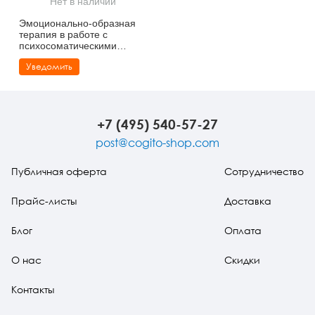
Нет в наличии
Тревожные расстройства, панические атаки
Психодрама
Психология труда и эргономика
Социальная и организационная психология
Эмоционально-образная
терапия в работе с
Сказкотерапия
Психофизиология
Учебная литература
психосоматическими
проблемами. Часть 1
Уведомить
Другие направления психотерапии
Социальная психология
Классический и юнгианский психоанализ
Классический, эриксоновский гипноз и НЛП
+7 (495) 540-57-27
НЛП
post@cogito-shop.com
Публичная оферта
Сотрудничество
Прайс-листы
Доставка
Блог
Оплата
О нас
Скидки
Контакты