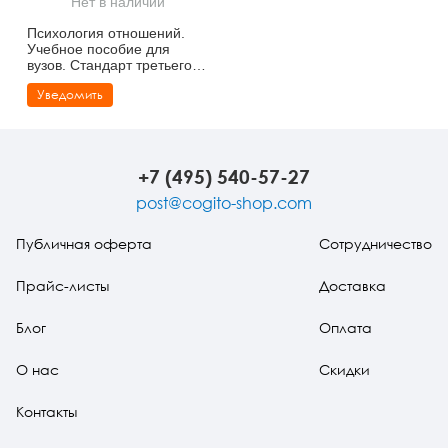
Нет в наличии
Тревожные расстройства, панические атаки
Психодрама
Психология труда и эргономика
Социальная и организационная психология
Психология отношений.
Учебное пособие для
Сказкотерапия
Психофизиология
Учебная литература
вузов. Стандарт третьего
поколения
Уведомить
Другие направления психотерапии
Социальная психология
Классический и юнгианский психоанализ
Классический, эриксоновский гипноз и НЛП
+7 (495) 540-57-27
НЛП
post@cogito-shop.com
Публичная оферта
Сотрудничество
Прайс-листы
Доставка
Блог
Оплата
О нас
Скидки
Контакты