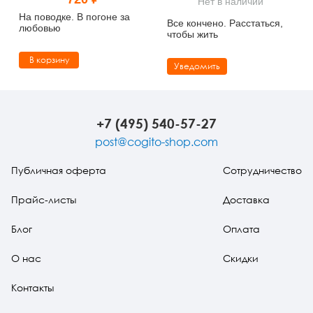
Нет в наличии
Тревожные расстройства, панические атаки
Психодрама
Психология труда и эргономика
Социальная и организационная психология
На поводке. В погоне за
Все кончено. Расстаться,
любовью
чтобы жить
Сказкотерапия
Психофизиология
Учебная литература
В корзину
Уведомить
Другие направления психотерапии
Социальная психология
Классический и юнгианский психоанализ
Классический, эриксоновский гипноз и НЛП
+7 (495) 540-57-27
НЛП
post@cogito-shop.com
Публичная оферта
Сотрудничество
Прайс-листы
Доставка
Блог
Оплата
О нас
Скидки
Контакты