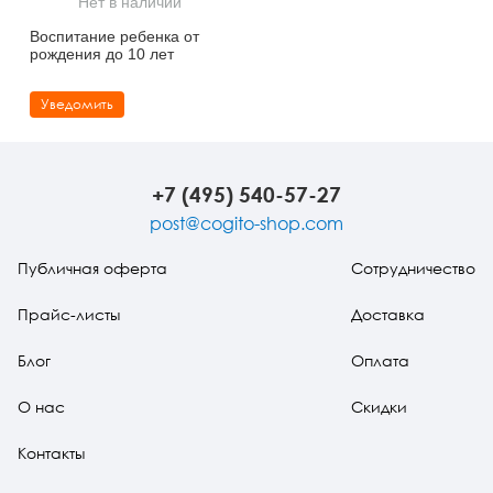
Нет в наличии
Тревожные расстройства, панические атаки
Психодрама
Психология труда и эргономика
Социальная и организационная психология
Воспитание ребенка от
рождения до 10 лет
Сказкотерапия
Психофизиология
Учебная литература
Уведомить
Другие направления психотерапии
Социальная психология
Классический и юнгианский психоанализ
Классический, эриксоновский гипноз и НЛП
+7 (495) 540-57-27
НЛП
post@cogito-shop.com
Публичная оферта
Сотрудничество
Прайс-листы
Доставка
Блог
Оплата
О нас
Скидки
Контакты