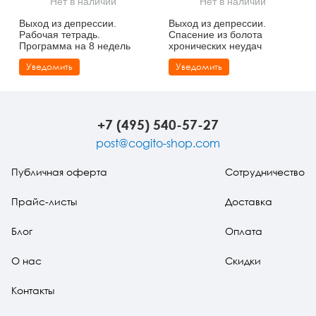
Нет в наличии
Нет в наличии
Тревожные расстройства, панические атаки
Психодрама
Психология труда и эргономика
Социальная и организационная психология
Выход из депрессии.
Выход из депрессии.
Рабочая тетрадь.
Спасение из болота
Сказкотерапия
Психофизиология
Учебная литература
Программа на 8 недель
хронических неудач
Уведомить
Уведомить
Другие направления психотерапии
Социальная психология
Классический и юнгианский психоанализ
Классический, эриксоновский гипноз и НЛП
+7 (495) 540-57-27
НЛП
post@cogito-shop.com
Публичная оферта
Сотрудничество
Прайс-листы
Доставка
Блог
Оплата
О нас
Скидки
Контакты